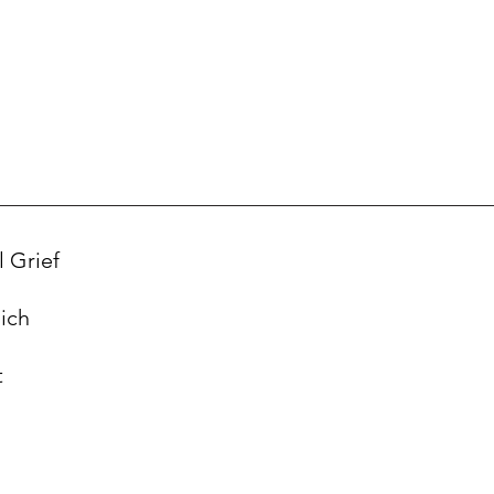
l Grief
ich
t